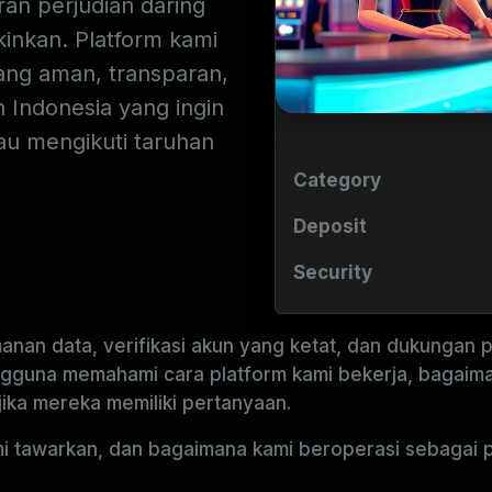
an perjudian daring
inkan. Platform kami
ng aman, transparan,
 Indonesia yang ingin
au mengikuti taruhan
Category
Deposit
Security
nan data, verifikasi akun yang ketat, dan dukungan 
gguna memahami cara platform kami bekerja, bagaima
ka mereka memiliki pertanyaan.
mi tawarkan, dan bagaimana kami beroperasi sebagai p