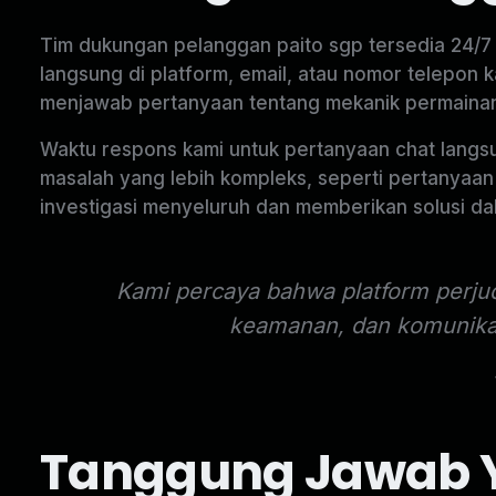
Tim dukungan pelanggan paito sgp tersedia 24/7 
langsung di platform, email, atau nomor telepon k
menjawab pertanyaan tentang mekanik permainan,
Waktu respons kami untuk pertanyaan chat langsu
masalah yang lebih kompleks, seperti pertanyaan 
investigasi menyeluruh dan memberikan solusi d
Kami percaya bahwa platform perjud
keamanan, dan komunikas
Tanggung Jawab Y