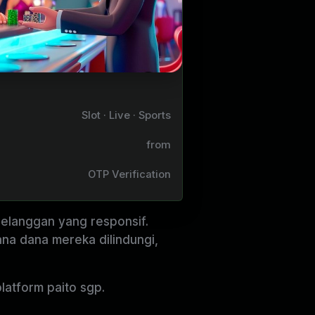
Slot · Live · Sports
from
OTP Verification
pelanggan yang responsif.
na dana mereka dilindungi,
latform paito sgp.