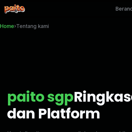
paito sgp
Beran
Home
›
Tentang kami
paito sgp
Ringkas
dan Platform