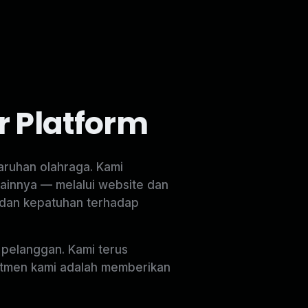
r Platform
taruhan olahraga. Kami
ainnya — melalui website dan
, dan kepatuhan terhadap
n pelanggan. Kami terus
mitmen kami adalah memberikan