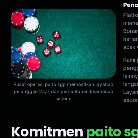
Pena
Platf
memen
Bonan
haria
acak 
Kami 
pengg
lainn
langs
Pusat operasi paito sgp memastikan layanan
pelanggan 24/7 dan pemantauan keamanan
Layan
sistem.
espor
Komitmen
paito s