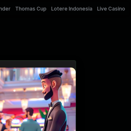
nder
Thomas Cup
Lotere Indonesia
Live Casino