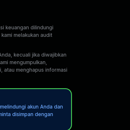
si keuangan dilindungi
 kami melakukan audit
nda, kecuali jika diwajibkan
 kami mengumpulkan,
, atau menghapus informasi
i melindungi akun Anda dan
minta disimpan dengan