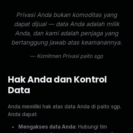
Privasi Anda bukan komoditas yang
dapat dijual — data Anda adalah milik
Anda, dan kami adalah penjaga yang
bertanggung jawab atas keamanannya.
Komitmen Privasi paito sgp
Hak Anda dan Kontrol
Data
Anda memiliki hak atas data Anda di paito sgp.
Anda dapat:
Mengakses data Anda:
Hubungi tim