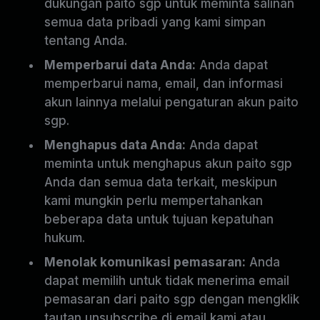
dukungan paito sgp untuk meminta salinan
semua data pribadi yang kami simpan
tentang Anda.
Memperbarui data Anda:
Anda dapat
memperbarui nama, email, dan informasi
akun lainnya melalui pengaturan akun paito
sgp.
Menghapus data Anda:
Anda dapat
meminta untuk menghapus akun paito sgp
Anda dan semua data terkait, meskipun
kami mungkin perlu mempertahankan
beberapa data untuk tujuan kepatuhan
hukum.
Menolak komunikasi pemasaran:
Anda
dapat memilih untuk tidak menerima email
pemasaran dari paito sgp dengan mengklik
tautan unsubscribe di email kami atau