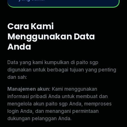
Cara Kami
Menggunakan Data
Anda
Data yang kami kumpulkan di paito sgp
digunakan untuk berbagai tujuan yang penting
dan sah:
Manajemen akun:
Kami menggunakan
informasi pribadi Anda untuk membuat dan
mengelola akun paito sgp Anda, memproses
login Anda, dan menangani permintaan
dukungan pelanggan Anda.