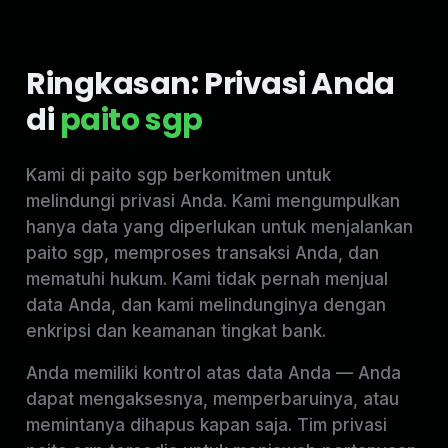
Ringkasan: Privasi Anda
di
paito sgp
Kami di paito sgp berkomitmen untuk
melindungi privasi Anda. Kami mengumpulkan
hanya data yang diperlukan untuk menjalankan
paito sgp, memproses transaksi Anda, dan
mematuhi hukum. Kami tidak pernah menjual
data Anda, dan kami melindunginya dengan
enkripsi dan keamanan tingkat bank.
Anda memiliki kontrol atas data Anda — Anda
dapat mengaksesnya, memperbaruinya, atau
memintanya dihapus kapan saja. Tim privasi