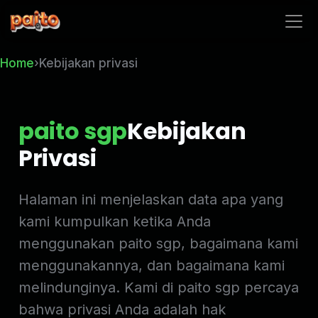
paito sgp
Home
›
Kebijakan privasi
paito sgp
Kebijakan
Privasi
Halaman ini menjelaskan data apa yang
kami kumpulkan ketika Anda
menggunakan paito sgp, bagaimana kami
menggunakannya, dan bagaimana kami
melindunginya. Kami di paito sgp percaya
bahwa privasi Anda adalah hak