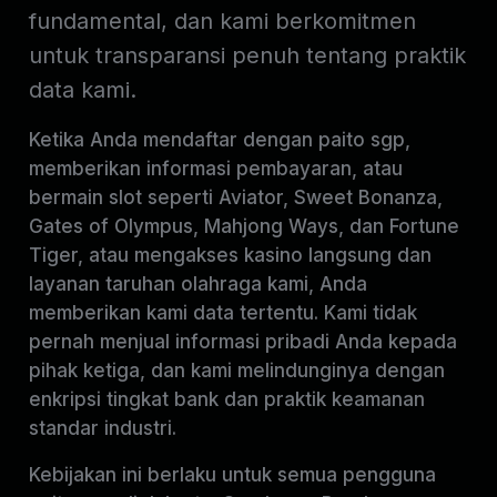
fundamental, dan kami berkomitmen
untuk transparansi penuh tentang praktik
data kami.
Ketika Anda mendaftar dengan paito sgp,
memberikan informasi pembayaran, atau
bermain slot seperti Aviator, Sweet Bonanza,
Gates of Olympus, Mahjong Ways, dan Fortune
Tiger, atau mengakses kasino langsung dan
layanan taruhan olahraga kami, Anda
memberikan kami data tertentu. Kami tidak
pernah menjual informasi pribadi Anda kepada
pihak ketiga, dan kami melindunginya dengan
enkripsi tingkat bank dan praktik keamanan
standar industri.
Kebijakan ini berlaku untuk semua pengguna