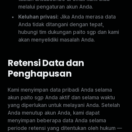
melalui pengaturan akun Anda.
Keluhan privasi:
Jika Anda merasa data
Anda tidak ditangani dengan tepat,
hubungi tim dukungan paito sgp dan kami
akan menyelidiki masalah Anda.
Retensi Data dan
Penghapusan
Kami menyimpan data pribadi Anda selama
akun paito sgp Anda aktif dan selama waktu
yang diperlukan untuk melayani Anda. Setelah
Anda menutup akun Anda, kami dapat
menyimpan beberapa data Anda selama
periode retensi yang ditentukan oleh hukum —